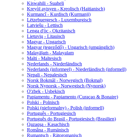
Kiswahili - Suaheli
Kreyòl ayisyen - Kreolisch (Haitianisch)
Kurmancî - Kurdisch (Kurmanji)
Lëtzebuergesch - Luxemburgisch
Latviešu - Lettisch
Lenga d'òc - Okzitanisch
Lietuvių - Litauisch
Magyar - Ungarisch
Magyar (tegeződő) - Ungarisch (umgänglich)
Malayāḷaṁ - Malayalam
Malti - Maltesisch
Nederlands - Niederländisch
Nederlands (informeel) - Niederländisch (informell)
Nepali - Nepalesisch
Norsk Bokmål - Norwegisch (Bokmal)
Norsk Nynorsk - Norwegisch (Nynorsk)
O'zbek - Usbekisch
Papiamentu - Papiamento (Curaçao & Bonaire)
Polski - Polnisch
Polski (nieformalny) - Polish (informell)
Português - Portugiesisch
Português do Brasil - Portugiesisch (Brasilien)
Qazaqşa - Kasachisch
Româna - Rumänisch
Rumantsch - Rätoromanisch