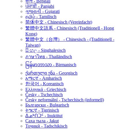
বাংলা - Bengali
ਪੰਜਾਬੀ - Panjabi
ગુજરાતી - Gujarati
தமிழ் - Tamilisch
简体中文 - Chinesisch (Vereinfacht)
繁體中文語系 - Chinesisch (Traditionell - Hong
Kong)
繁體中文（台灣） - Chinesisch - (Traditionell -
Taiwan)
සිංහල - Singhalesisch
ภาษาไทย - Thailändisch
မြန်မာဘာသာ - Birmanisch
ქართული ენა - Georgisch
አማርኛ - Amharisch
한국어 - Koreanisch
Ελληνικά - Griechisch
Česky - Tschechisch
Česky neformální - Tschechisch (informell)
Български - Bulgarisch
ትግርኛ - Tigrinisch
ᐃᓄᒃᑎᑐᑦ - Inuktitut
Саха тыла - Jakut
Тоҷикӣ - Tadschikisch