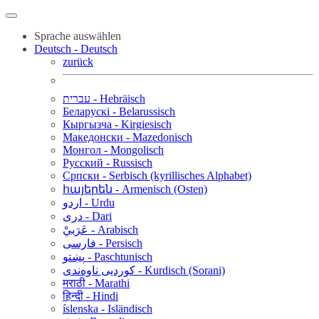
Sprache auswählen
Deutsch - Deutsch
zurück
עברית - Hebräisch
Беларускі - Belarussisch
Кыргызча - Kirgiesisch
Македонски - Mazedonisch
Монгол - Mongolisch
Русский - Russisch
Српски - Serbisch (kyrillisches Alphabet)
հայերեն - Armenisch (Osten)
اردو - Urdu
دری - Dari
عَرَبيْ - Arabisch
فارسی - Persisch
پښتو - Paschtunisch
کوردیی ناوەندی - Kurdisch (Sorani)
मराठी - Marathi
हिन्दी - Hindi
íslenska - Isländisch