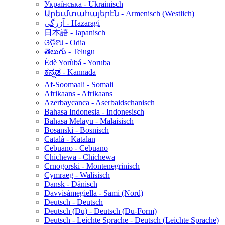
Українська - Ukrainisch
Արեւմտահայերէն - Armenisch (Westlich)
آزرگی - Hazaragi
日本語 - Japanisch
ଓଡ଼ିଆ - Odia
తెలుగు - Telugu
Èdè Yorùbá - Yoruba
ಕನ್ನಡ - Kannada
Af-Soomaali - Somali
Afrikaans - Afrikaans
Azerbaycanca - Aserbaidschanisch
Bahasa Indonesia - Indonesisch
Bahasa Melayu - Malaisisch
Bosanski - Bosnisch
Català - Katalan
Cebuano - Cebuano
Chichewa - Chichewa
Crnogorski - Montenegrinisch
Cymraeg - Walisisch
Dansk - Dänisch
Davvisámegiella - Sami (Nord)
Deutsch - Deutsch
Deutsch (Du) - Deutsch (Du-Form)
Deutsch - Leichte Sprache - Deutsch (Leichte Sprache)