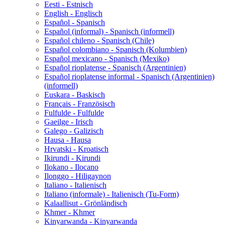
Eesti - Estnisch
English - Englisch
Español - Spanisch
Español (informal) - Spanisch (informell)
Español chileno - Spanisch (Chile)
Español colombiano - Spanisch (Kolumbien)
Español mexicano - Spanisch (Mexiko)
Español rioplatense - Spanisch (Argentinien)
Español rioplatense informal - Spanisch (Argentinien)
(informell)
Euskara - Baskisch
Français - Französisch
Fulfulde - Fulfulde
Gaeilge - Irisch
Galego - Galizisch
Hausa - Hausa
Hrvatski - Kroatisch
Ikirundi - Kirundi
Ilokano - Ilocano
Ilonggo - Hiligaynon
Italiano - Italienisch
Italiano (informale) - Italienisch (Tu-Form)
Kalaallisut - Grönländisch
Khmer - Khmer
Kinyarwanda - Kinyarwanda