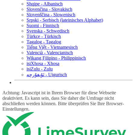
Shqipe - Albanisch
Slovenčina - Slovakisch
Slovenščina - Slowenisch
Srpski - Serbisch (lateinisches Alphabet)
Suomi - Finnisch
Svenska - Schwedisch
Türkçe - Türkisch
Tagalog - Tagalog
Tiếng Việt - Vietnamesisch
Valencià - Valencianisch
Wikang Filipino - Philippinisch
isiXhosa - Xhosa
isiZulu - Zulu
ئۇيغۇرچە - Uigurisch
Achtung: Javascript ist in Ihrem Browser für diese Webseite
deaktiviert. Es kann sein, dass Sie daher die Umfrage nicht
abschließen werden können. Bitte überprüfen Sie Ihre Browser-
Einstellungen.